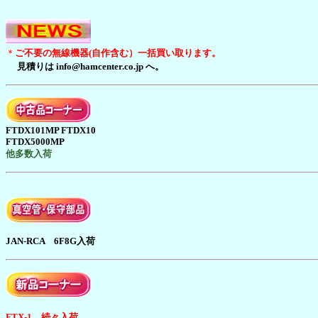
＊
ご不要の無線機器(自作含む）一括買い取ります。
見積りは info@hamcenter.co.jp へ。
FTDX101MP FTDX10
FTDX5000MP
他多数入荷
JAN-RCA 6F8G入荷
FTX-1 続々入荷